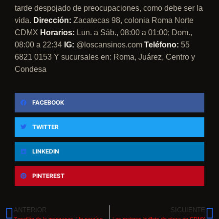
tarde despojado de preocupaciones, como debe ser la
vida.
Dirección:
Zacatecas 98, colonia Roma Norte
CDMX
Horarios:
Lun. a Sáb., 08:00 a 01:00; Dom.,
08:00 a 22:34
IG:
@loscansinos.com
Teléfono:
55
6821 0153
Y sucursales en: Roma, Juárez, Centro y
Condesa
FACEBOOK
TWITTER
LINKEDIN
PINTEREST
ANTERIOR
SIGUIENTE
Zacatlán de la manzanas: Un paraíso dónde poder disfrutar de cabañas en los árboles
Los mejores buffets de pizza en CDMX