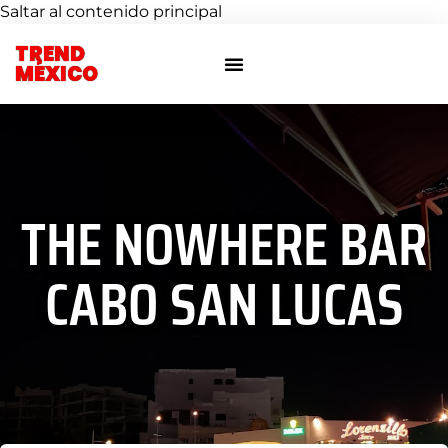
Saltar al contenido principal
TREND
Otras ciudades
Eventos privados
MÉXICO
THE NOWHERE BAR
CABO SAN LUCAS