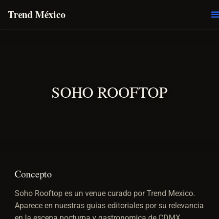
Trend México
O
E
SOHO ROOFTOP
Concepto
Soho Rooftop es un venue curado por Trend Mexico.
Aparece en nuestras guias editoriales por su relevancia
en la escena nocturna y gastronomica de CDMX.