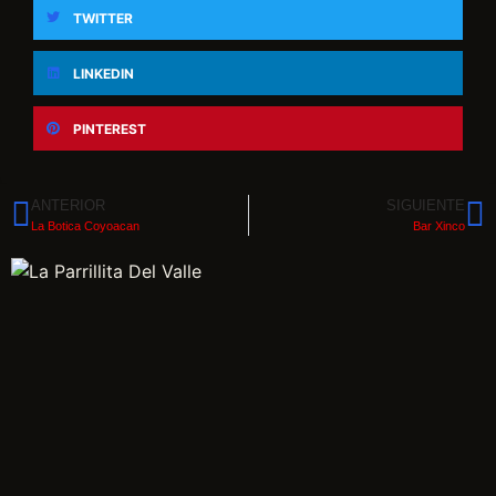
TWITTER
LINKEDIN
PINTEREST
ANTERIOR
SIGUIENTE
La Botica Coyoacan
Bar Xinco