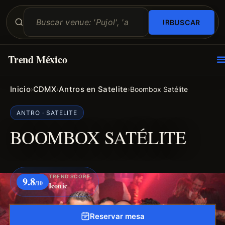
BUSCAR
Trend México
O
E
Inicio
CDMX
Antros en Satelite
›
›
›
Boombox Satélite
ANTRO · SATELITE
BOOMBOX SATÉLITE
TREND SCORE
9.8
/10
Iconic
Reservar mesa