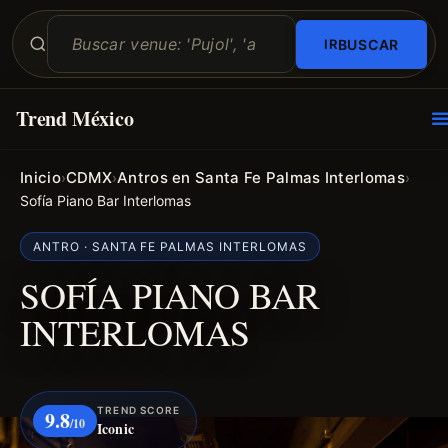
BUSCAR
Trend México
O
E
Inicio
CDMX
Antros en Santa Fe Palmas Interlomas
›
›
›
Sofía Piano Bar Interlomas
ANTRO · SANTA FE PALMAS INTERLOMAS
SOFÍA PIANO BAR
INTERLOMAS
TREND SCORE
9.8
/10
Iconic