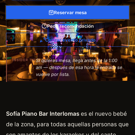
Reservar mesa
Pedir recomendación
Cotizar evento privado
Si quieres mesa, llega antes de la 1:00
INSIDER TIP
am — después de esa hora la entrada se
vuelve por lista.
Sofía Piano Bar Interlomas
es el nuevo bebé
de la zona, para todas aquellas personas que
son amantes de los karaokes y del canto,