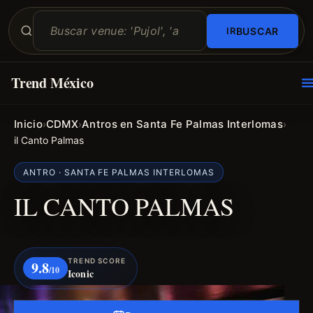
BUSCAR
Trend México
O
E
Inicio
CDMX
Antros en Santa Fe Palmas Interlomas
›
›
›
il Canto Palmas
ANTRO · SANTA FE PALMAS INTERLOMAS
IL CANTO PALMAS
TREND SCORE
9.8
/10
Iconic