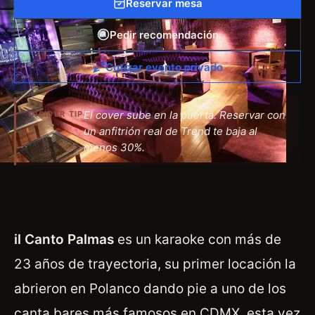
Reservar mesa
Pedir recomendación
Cotizar evento privado
El cover sube en la puerta. Reservar con
INSIDER TIP
un anfitrión real de Trend te baja al
menos 30%.
il Canto Palmas
es un karaoke con más de
23 años de trayectoria, su primer locación la
abrieron en Polanco dando pie a uno de los
canta bares más famosos en CDMX, esta vez