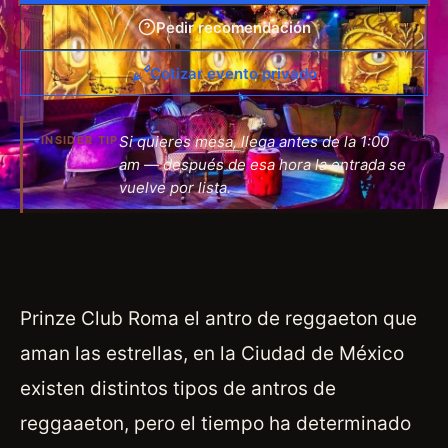
Pedir recomendación
Cotizar evento privado
Si quieres mesa, llega antes de la 1:00
INSIDER TIP
am — después de esa hora la entrada se
vuelve por lista.
Prinze Club Roma el antro de reggaeton que
aman las estrellas, en la Ciudad de México
existen distintos tipos de antros de
reggaaeton, pero el tiempo ha determinado