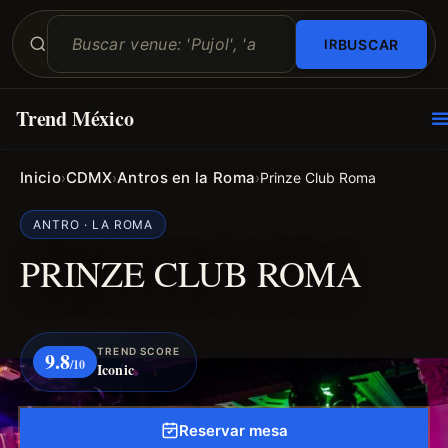
BUSCAR
Trend México
O
E
Inicio
CDMX
Antros en la Roma
›
›
›
Prinze Club Roma
ANTRO · LA ROMA
PRINZE CLUB ROMA
TREND SCORE
9.8
/10
Iconic
Reservar mesa