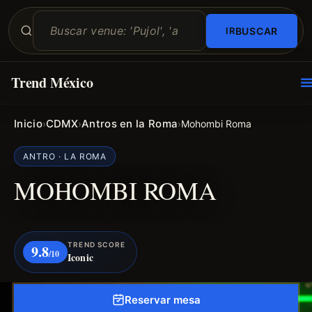
BUSCAR
Trend México
O
E
Inicio
CDMX
Antros en la Roma
›
›
›
Mohombi Roma
ANTRO · LA ROMA
MOHOMBI ROMA
TREND SCORE
9.8
/10
Iconic
Reservar mesa