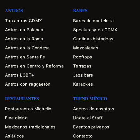
ANTROS
BARES
Top antros CDMX
Bares de coctelería
Antros en Polanco
Speakeasy en CDMX
Antros en la Roma
Cantinas históricas
Antros en la Condesa
Mezcalerías
Antros en Santa Fe
Rooftops
Antros en Centro y Reforma
Terrazas
Antros LGBT+
Jazz bars
Antros con reggaetón
Karaokes
RESTAURANTES
TREND MÉXICO
Restaurantes Michelin
Acerca de nosotros
Fine dining
Únete al Staff
Mexicanos tradicionales
Eventos privados
Asiáticos
Contacto