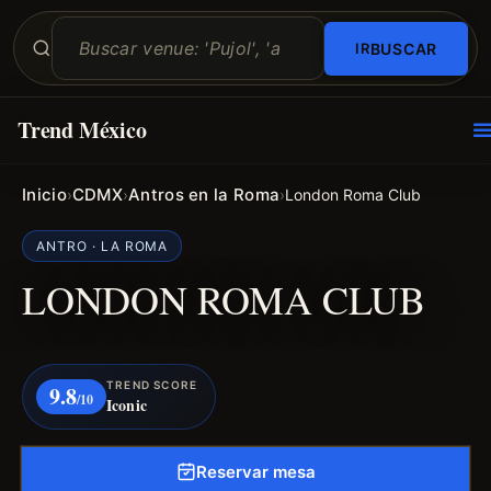
BUSCAR
Trend México
O
E
Inicio
CDMX
Antros en la Roma
›
›
›
London Roma Club
ANTRO · LA ROMA
LONDON ROMA CLUB
TREND SCORE
9.8
/10
Iconic
Reservar mesa