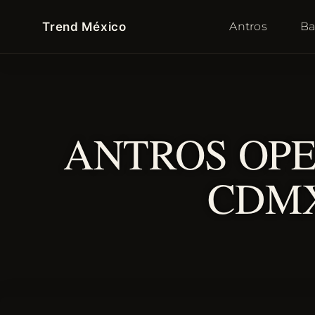
Trend México
Antros
Ba
ANTROS OP
CDMX