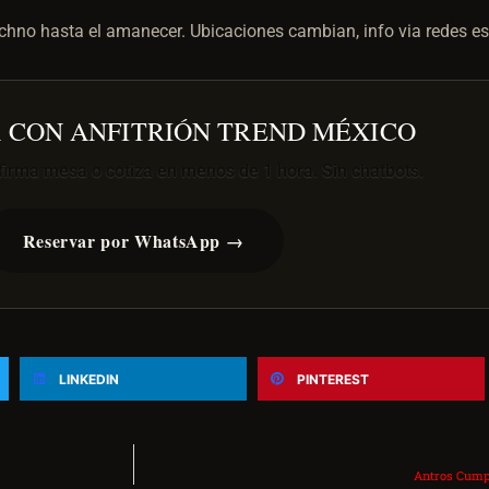
techno hasta el amanecer. Ubicaciones cambian, info via redes e
 CON ANFITRIÓN TREND MÉXICO
nfirma mesa o cotiza en menos de 1 hora. Sin chatbots.
Reservar por WhatsApp →
LINKEDIN
PINTEREST
Antros Cump