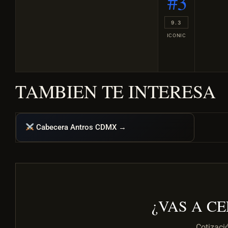
#3
9.3
ICONIC
TAMBIEN TE INTERESA
Cabecera Antros CDMX →
¿VAS A C
Cotizaci