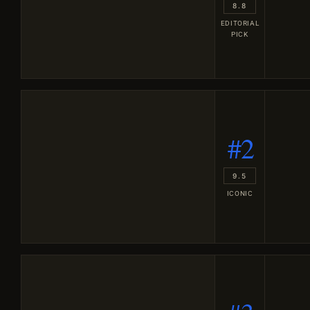
8.8
EDITORIAL
PICK
#2
9.5
ICONIC