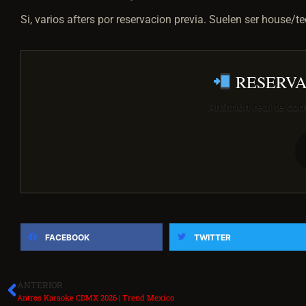
Si, varios afters por reservacion previa. Suelen ser house/
RESERVA
Anfitrión real te co
FACEBOOK
TWITTER
ANTERIOR
Antros Karaoke CDMX 2026 | Trend Mexico