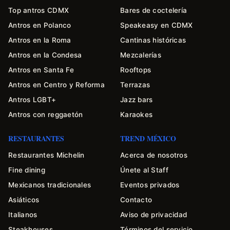
Top antros CDMX
Bares de coctelería
Antros en Polanco
Speakeasy en CDMX
Antros en la Roma
Cantinas históricas
Antros en la Condesa
Mezcalerías
Antros en Santa Fe
Rooftops
Antros en Centro y Reforma
Terrazas
Antros LGBT+
Jazz bars
Antros con reggaetón
Karaokes
RESTAURANTES
TREND MÉXICO
Restaurantes Michelin
Acerca de nosotros
Fine dining
Únete al Staff
Mexicanos tradicionales
Eventos privados
Asiáticos
Contacto
Italianos
Aviso de privacidad
Steakhouses
Términos del servicio