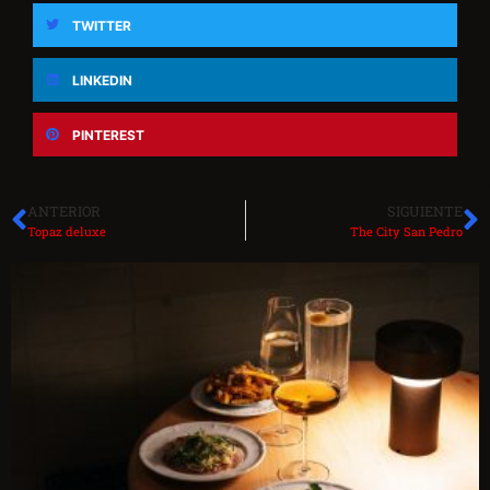
TWITTER
LINKEDIN
PINTEREST
ANTERIOR
SIGUIENTE
Topaz deluxe
The City San Pedro