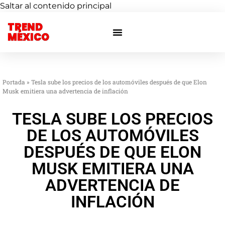
Saltar al contenido principal
TREND
Otras ciudades
Eventos privados
MÉXICO
Portada
»
Tesla sube los precios de los automóviles después de que Elon
Musk emitiera una advertencia de inflación
TESLA SUBE LOS PRECIOS
DE LOS AUTOMÓVILES
DESPUÉS DE QUE ELON
MUSK EMITIERA UNA
ADVERTENCIA DE
INFLACIÓN